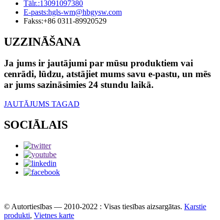
Tālr.:
13091097380
E-pasts:
hgls-wm@hbgysw.com
Fakss:
+86 0311-89920529
UZZINĀŠANA
Ja jums ir jautājumi par mūsu produktiem vai
cenrādi, lūdzu, atstājiet mums savu e-pastu, un mēs
ar jums sazināsimies 24 stundu laikā.
JAUTĀJUMS TAGAD
SOCIĀLAIS
© Autortiesības — 2010-2022 : Visas tiesības aizsargātas.
Karstie
produkti
,
Vietnes karte