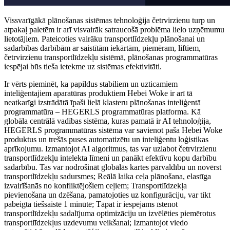
Vissvarīgākā plānošanas sistēmas tehnoloģija četrvirzienu turp un
atpakaļ paletēm ir arī visvairāk satraucošā problēma lielo uzņēmumu
lietotājiem. Pateicoties vairāku transportlīdzekļu plānošanai un
sadarbības darbībām ar saistītām iekārtām, piemēram, liftiem,
četrvirzienu transportlīdzekļu sistēmā, plānošanas programmatūras
iespējai būs tieša ietekme uz sistēmas efektivitāti.
Ir vērts pieminēt, ka papildus stabiliem un uzticamiem
inteliģentajiem aparatūras produktiem Hebei Woke ir arī tā
neatkarīgi izstrādātā īpaši lielā klasteru plānošanas inteliģentā
programmatūra – HEGERLS programmatūras platforma. Kā
globāla centrālā vadības sistēma, kuras pamatā ir AI tehnoloģija,
HEGERLS programmatūras sistēma var savienot paša Hebei Woke
produktus un trešās puses automatizētu un inteliģentu loģistikas
aprīkojumu. Izmantojot AI algoritmus, tas var uzlabot četrvirzienu
transportlīdzekļu intelekta līmeni un panākt efektīvu kopu darbību
sadarbību. Tas var nodrošināt globālās kartes pārvaldību un novērst
transportlīdzekļu sadursmes; Reālā laika ceļa plānošana, elastīga
izvairīšanās no konfliktējošiem ceļiem; Transportlīdzekļa
pievienošana un dzēšana, pamatojoties uz konfigurāciju, var tikt
pabeigta tiešsaistē 1 minūtē; Tāpat ir iespējams īstenot
transportlīdzekļu sadalījuma optimizāciju un izvēlēties piemērotus
transportlīdzekļus uzdevumu veikšanai; Izmantojot viedo