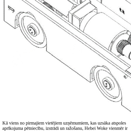
Kā viens no pirmajiem vietējiem uzņēmumiem, kas uzsāka atspoles
aprīkojuma pētniecību, izstrādi un ražošanu, Hebei Woke vienmēr ir