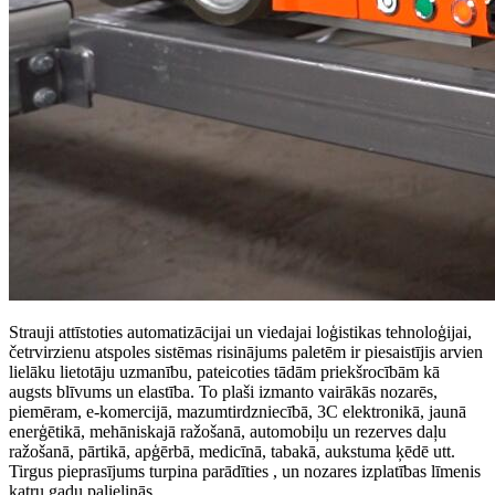
Strauji attīstoties automatizācijai un viedajai loģistikas tehnoloģijai,
četrvirzienu atspoles sistēmas risinājums paletēm ir piesaistījis arvien
lielāku lietotāju uzmanību, pateicoties tādām priekšrocībām kā
augsts blīvums un elastība. To plaši izmanto vairākās nozarēs,
piemēram, e-komercijā, mazumtirdzniecībā, 3C elektronikā, jaunā
enerģētikā, mehāniskajā ražošanā, automobiļu un rezerves daļu
ražošanā, pārtikā, apģērbā, medicīnā, tabakā, aukstuma ķēdē utt.
Tirgus pieprasījums turpina parādīties , un nozares izplatības līmenis
katru gadu palielinās.