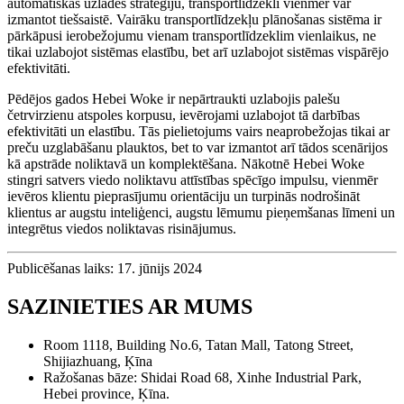
automātiskās uzlādes stratēģiju, transportlīdzekli vienmēr var
izmantot tiešsaistē. Vairāku transportlīdzekļu plānošanas sistēma ir
pārkāpusi ierobežojumu vienam transportlīdzeklim vienlaikus, ne
tikai uzlabojot sistēmas elastību, bet arī uzlabojot sistēmas vispārējo
efektivitāti.
Pēdējos gados Hebei Woke ir nepārtraukti uzlabojis palešu
četrvirzienu atspoles korpusu, ievērojami uzlabojot tā darbības
efektivitāti un elastību. Tās pielietojums vairs neaprobežojas tikai ar
preču uzglabāšanu plauktos, bet to var izmantot arī tādos scenārijos
kā apstrāde noliktavā un komplektēšana. Nākotnē Hebei Woke
stingri satvers viedo noliktavu attīstības spēcīgo impulsu, vienmēr
ievēros klientu pieprasījumu orientāciju un turpinās nodrošināt
klientus ar augstu inteliģenci, augstu lēmumu pieņemšanas līmeni un
integrētus viedos noliktavas risinājumus.
Publicēšanas laiks: 17. jūnijs 2024
SAZINIETIES AR MUMS
Room 1118, Building No.6, Tatan Mall, Tatong Street,
Shijiazhuang, Ķīna
Ražošanas bāze: Shidai Road 68, Xinhe Industrial Park,
Hebei province, Ķīna.