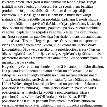
ievērojis precizitātes garu izstrādājumos un tehnoloģijās, rūpīgi
izstrādājis katru ierīci un nodrošinājis uz scenārijiem balstītus
produktu risinājumus atbilstoši dažādiem darba apstākļiem.
klientiem. Un 1998. gadā mēs laidām klajā mūsu neatkarīgi
izstrādāto Hegerls shuttle car produktu. Līdz šim Hegerls shuttle
auto izstrādājumi ir aptvēruši dažādas sērijas, piemēram, kastes tipa
divvirzienu maršruta vagonus, paplātes tipa divvirzienu maršruta
vagonus, paplātes tipa atspoles vagonus, kastes tipa četrvirzienu
maršruta vagonus un paplātes tipa četrvirzienu maršruta autobusus.
automašīnas. Tostarp Hegerls paplātes četrvirzienu transports ir
viens no galvenajiem produktiem, kuru veidošanā Hebei Woke
koncentrējas. Šāda veida aprīkojuma priekšrocības ir efektīvas un
blīvas uzglabāšanas funkcijas, elastīgas izplešanās īpašības, un tās ir
piemērotas darbības režīmiem ar vairāk produktu specifikācijām un
mazāku partiju skaitu.
Hegerls tray četrvirzienu shuttle kopumā izmanto modulāru dizainu,
kas padara komponentu nomaiņu ērtāku un efektīvāku, ja tās
sabojājas, kā arī atvieglo atbalstu no citām mazām automašīnām.
Visas konstrukcijas sastāvdaļas ir neatkarīgi izstrādātas un ražotas
Hebei Woke, stingri kontrolējot kvalitāti un precizitāti. Sakaru un
pozicionēšanas tehnoloģiju ziņā Hebei Woke ir izvēlējies tādas
pozicionēšanas metodes kā kodētāja pozicionēšana, lāzera
pozicionēšana, svītrkoda/QR koda pozicionēšana, RFID
pozicionēšana u.c., lai panāktu četrvirzienu maršruta autobusa
viesabonēšanu noliktavā, uzlabotu transportlīdzekļa prettraucējumu