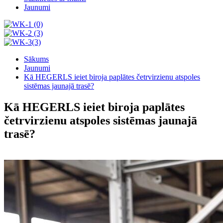
Jaunumi
Sākums
Jaunumi
Kā HEGERLS ieiet biroja paplātes četrvirzienu atspoles
sistēmas jaunajā trasē?
Kā HEGERLS ieiet biroja paplātes
četrvirzienu atspoles sistēmas jaunajā
trasē?