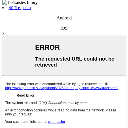
Sūtīt e-pastu
Android
IOS
x