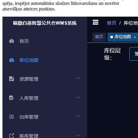
spēja, iespējot automātisku slodzes līdzsvarošanu un novērst
atsevišķus atteices punktus.