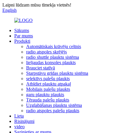
Laipni lūdzam mūsu tīmekļa vietnēs!
English
Sākums
Par mums
Produkti
Automātiskais krāvēju celtnis
radio atspoles skrējējs
radio shuttle plauktu sistēma
lieljaudas konsoles plaukts
Brauciet statīvā
Starpstāvu grīdas plauktu sistēma
selektīvs palešu plaukts
Atbīdiet plauktu atpakaļ
Mobilais palešu plaukts
garu plauktu plaukts
Tērauda palešu plaukts
Uzglabāšanas plauktu sistēma
radio atspoles palešu plaukts
Lieta
Risinājumi
video
Sazinieties ar mums