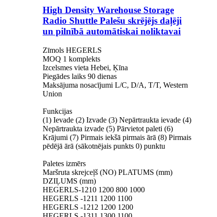
High Density Warehouse Storage
Radio Shuttle Palešu skrējējs daļēji
un pilnībā automātiskai noliktavai
Zīmols HEGERLS
MOQ 1 komplekts
Izcelsmes vieta Hebei, Ķīna
Piegādes laiks 90 dienas
Maksājuma nosacījumi L/C, D/A, T/T, Western
Union
Funkcijas
(1) Ievade (2) Izvade (3) Nepārtraukta ievade (4)
Nepārtraukta izvade (5) Pārvietot paleti (6)
Krājumi (7) Pirmais iekšā pirmais ārā (8) Pirmais
pēdējā ārā (sākotnējais punkts 0) punktu
Paletes izmērs
Maršruta skrejceļš (NO) PLATUMS (mm)
DZIĻUMS (mm)
HEGERLS-1210 1200 800 1000
HEGERLS -1211 1200 1100
HEGERLS -1212 1200 1200
HEGERLS -1311 1300 1100