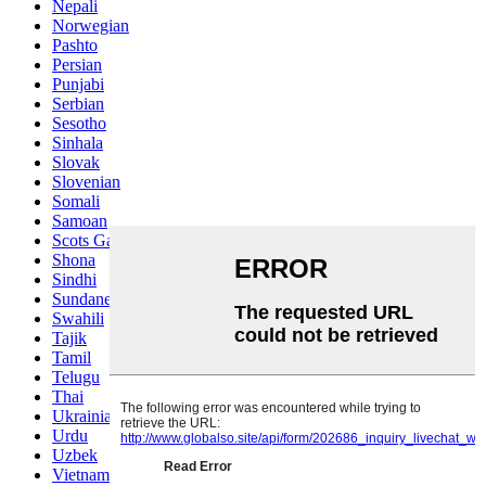
Nepali
Norwegian
Pashto
Persian
Punjabi
Serbian
Sesotho
Sinhala
Slovak
Slovenian
Somali
Samoan
Scots Gaelic
Shona
Sindhi
Sundanese
Swahili
Tajik
Tamil
Telugu
Thai
Ukrainian
Urdu
Uzbek
Vietnamese