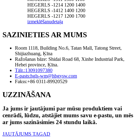
HEGERLS -1214 1200 1400
HEGERLS -1412 1400 1200
HEGERLS -1217 1200 1700
izmeklēšanu
detaļa
SAZINIETIES AR MUMS
Room 1118, Building No.6, Tatan Mall, Tatong Street,
Shijiazhuang, Ķīna
Ražošanas bāze: Shidai Road 68, Xinhe Industrial Park,
Hebei province, Ķīna.
Tālr.:
13091097380
E-pasts:
hgls-wm@hbgysw.com
Fakss:
+86 0311-89920529
UZZINĀŠANA
Ja jums ir jautājumi par mūsu produktiem vai
cenrādi, lūdzu, atstājiet mums savu e-pastu, un mēs
ar jums sazināsimies 24 stundu laikā.
JAUTĀJUMS TAGAD