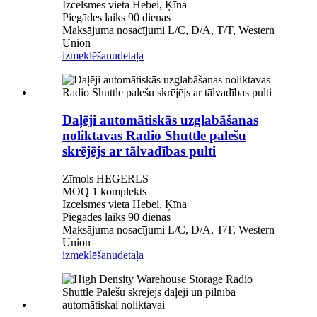
Izcelsmes vieta Hebei, Ķīna
Piegādes laiks 90 dienas
Maksājuma nosacījumi L/C, D/A, T/T, Western
Union
izmeklēšanu
detaļa
Daļēji automātiskās uzglabāšanas
noliktavas Radio Shuttle palešu
skrējējs ar tālvadības pulti
Zīmols HEGERLS
MOQ 1 komplekts
Izcelsmes vieta Hebei, Ķīna
Piegādes laiks 90 dienas
Maksājuma nosacījumi L/C, D/A, T/T, Western
Union
izmeklēšanu
detaļa