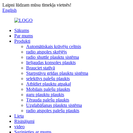
Laipni lūdzam mūsu tīmekļa vietnēs!
English
Sākums
Par mums
Produkti
Automātiskais krāvēju celtnis
radio atspoles skrējējs
radio shuttle plauktu sistēma
lieljaudas konsoles plaukts
Brauciet statīvā
Starpstāvu grīdas plauktu sistēma
selektīvs palešu plaukts
Atbīdiet plauktu atpakaļ
Mobilais palešu plaukts
garu plauktu plaukts
Tērauda palešu plaukts
Uzglabāšanas plauktu sistēma
radio atspoles palešu plaukts
Lieta
Risinājumi
video
Sazinieties ar mums