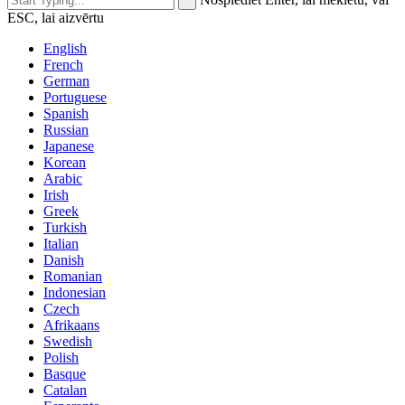
ESC, lai aizvērtu
English
French
German
Portuguese
Spanish
Russian
Japanese
Korean
Arabic
Irish
Greek
Turkish
Italian
Danish
Romanian
Indonesian
Czech
Afrikaans
Swedish
Polish
Basque
Catalan