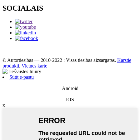
SOCIĀLAIS
© Autortiesības — 2010-2022 : Visas tiesības aizsargātas.
Karstie
produkti
,
Vietnes karte
Sūtīt e-pastu
Android
IOS
x